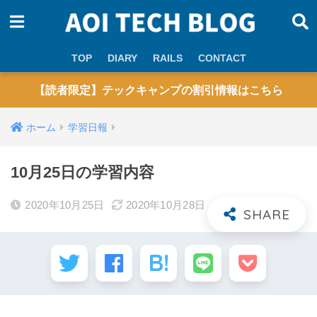
TOP
DIARY
RAILS
CONTACT
【読者限定】テックキャンプの割引情報はこちら
ホーム
学習日報
10月25日の学習内容
2020年10月25日
2020年10月28日