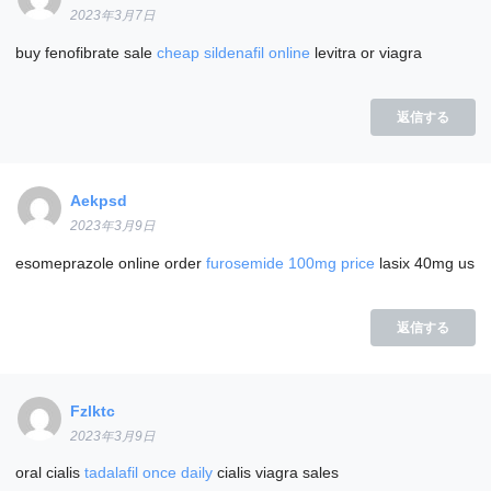
2023年3月7日
buy fenofibrate sale
cheap sildenafil online
levitra or viagra
返信する
Aekpsd
2023年3月9日
esomeprazole online order
furosemide 100mg price
lasix 40mg us
返信する
Fzlktc
2023年3月9日
oral cialis
tadalafil once daily
cialis viagra sales