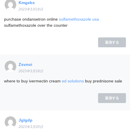
Kmgebx
2023年3月18日
purchase ondansetron online
sulfamethoxazole usa
sulfamethoxazole over the counter
返信する
Zsvnoi
2023年3月18日
where to buy ivermectin cream
ed solutions
buy prednisone sale
返信する
Jglgdp
2023年3月20日