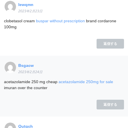
Iewqmn
2023年2月23日
clobetasol cream
buspar without prescription
brand cordarone
100mg
返信する
Bsgacw
2023年2月24日
acetazolamide 250 mg cheap
acetazolamide 250mg for sale
imuran over the counter
返信する
Qutgch