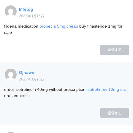
Mfetqg
2023年3月16日
fildena medication
propecia 5mg cheap
buy finasteride 1mg for
sale
返信する
Ojnaws
2023年3月16日
order isotretinoin 40mg without prescription
isotretinoin 10mg oral
oral ampicillin
返信する