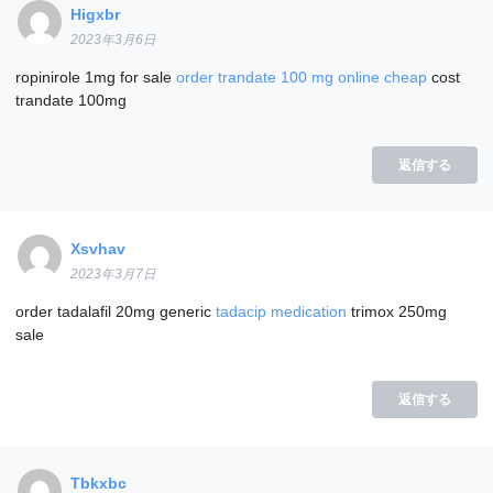
Higxbr
2023年3月6日
ropinirole 1mg for sale
order trandate 100 mg online cheap
cost
trandate 100mg
返信する
Xsvhav
2023年3月7日
order tadalafil 20mg generic
tadacip medication
trimox 250mg
sale
返信する
Tbkxbc