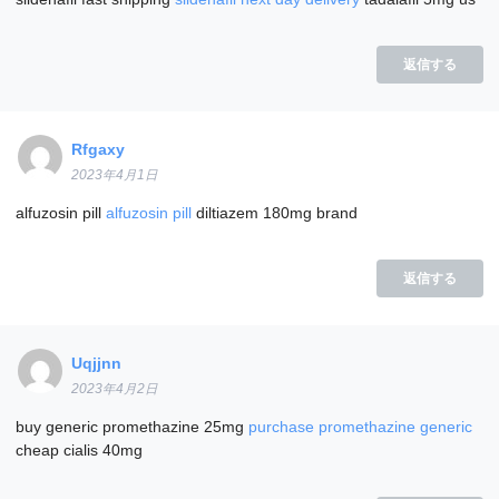
返信する
Rfgaxy
2023年4月1日
alfuzosin pill
alfuzosin pill
diltiazem 180mg brand
返信する
Uqjjnn
2023年4月2日
buy generic promethazine 25mg
purchase promethazine generic
cheap cialis 40mg