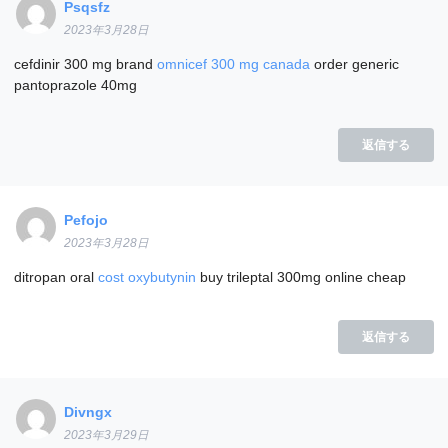
Psqsfz
2023年3月28日
cefdinir 300 mg brand
omnicef 300 mg canada
order generic
pantoprazole 40mg
返信する
Pefojo
2023年3月28日
ditropan oral
cost oxybutynin
buy trileptal 300mg online cheap
返信する
Divngx
2023年3月29日