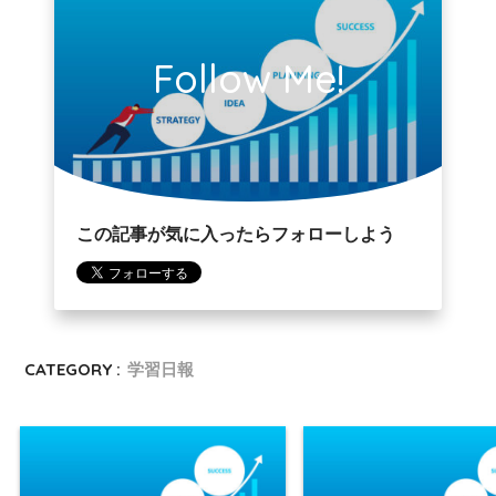
Follow Me!
この記事が気に入ったらフォローしよう
CATEGORY :
学習日報