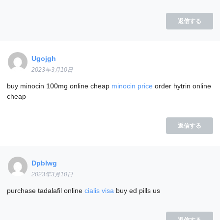
返信する
Ugojgh
2023年3月10日
buy minocin 100mg online cheap
minocin price
order hytrin online
cheap
返信する
Dpblwg
2023年3月10日
purchase tadalafil online
cialis visa
buy ed pills us
返信する