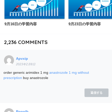
9月16日の学習内容
9月23日の学習内容
2,236
COMMENTS
Apvxip
2023年2月8日
order generic arimidex 1 mg
anastrozole 1 mg without
prescription
buy anastrozole
返信する
Bppplb